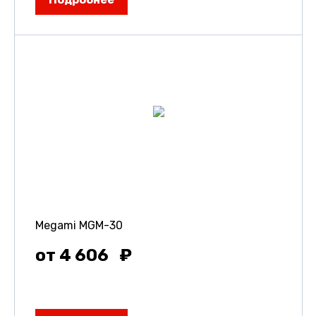
Megami MGM-30
от 4 606