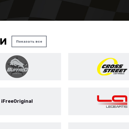
КИ
Показать все
iFreeOriginal