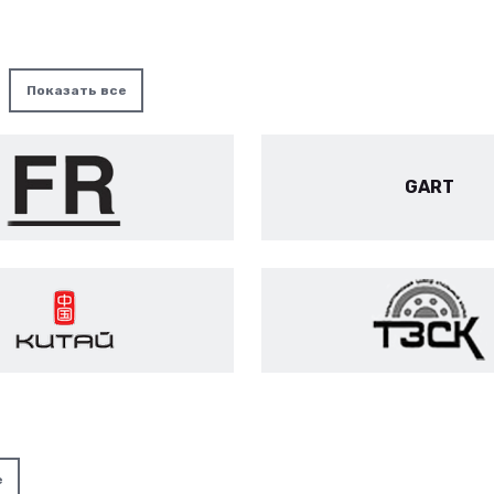
Показать все
GART
е