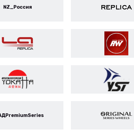
NZ_Россия
АДPremiumSeries