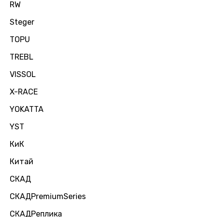
RW
Steger
TOPU
TREBL
VISSOL
X-RACE
YOKATTA
YST
КиК
Китай
СКАД
СКАДPremiumSeries
СКАДРеплика