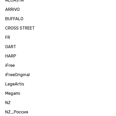
ALCASTA
ARRIVO
BUFFALO
CROSS STREET
FR
GART
HARP
iFree
iFreeOriginal
LegeArtis
Megami
NZ
NZ_Россия