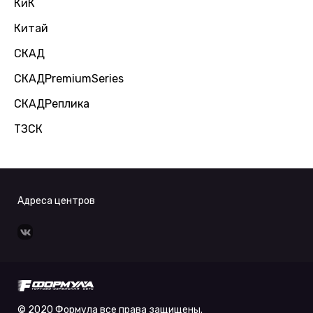
КиК
Китай
СКАД
СКАДPremiumSeries
СКАДРеплика
ТЗСК
Адреса центров
© 2020 Формула все права защищены.