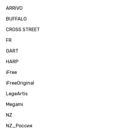
ARRIVO
BUFFALO
CROSS STREET
FR
GART
HARP
iFree
iFreeOriginal
LegeArtis
Megami
NZ
NZ_Россия