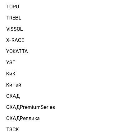
TOPU
TREBL
VISSOL
X-RACE
YOKATTA
YST
КиК
Китай
СКАД
СКАДPremiumSeries
СКАДРеплика
ТЗСК