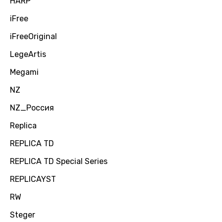
HARP
iFree
iFreeOriginal
LegeArtis
Megami
NZ
NZ_Россия
Replica
REPLICA TD
REPLICA TD Special Series
REPLICAYST
RW
Steger