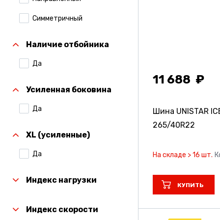
Симметричный
Наличие отбойника
Да
11 688
Усиленная боковина
Да
Шина UNISTAR IC
265/40R22
XL (усиленные)
Да
На складе > 16 шт.
К
Индекс нагрузки
КУПИТЬ
Индекс скорости