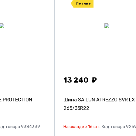
Летние
13 240
E PROTECTION
Шина SAILUN ATREZZO SVR LX
265/35R22
од товара 9384339
На складе > 16 шт.
Код товара 925