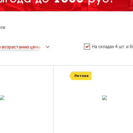
ров
На складах 4 шт. и 
о возрастанию цены
Летние