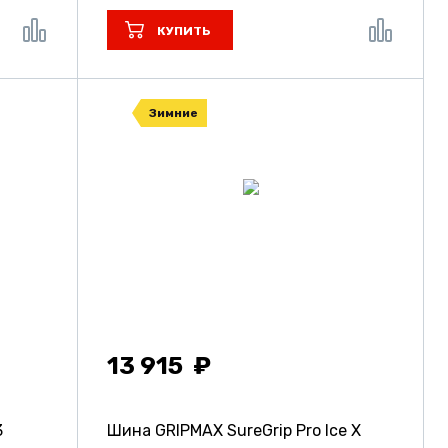
КУПИТЬ
Зимние
13 915
3
Шина GRIPMAX SureGrip Pro Ice X