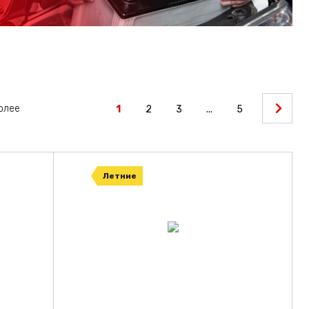
более
1
2
3
...
5
Летние