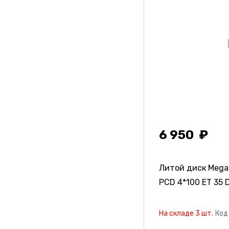
Yst
Кик
Кикреплика
Китай
Скад
Скадpremiumseries
Скадреплика
6 950
Литой диск Meg
PCD 4*100 ET 35 D
На складе 3 шт.
Код