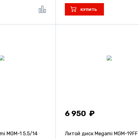
КУПИТЬ
6 950
ami MGM-1
5.5/14
Литой диск Megami MGM-19FF