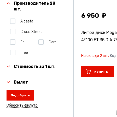
Производитель 28
шт.
6 950
Alcasta
Cross Street
Литой диск Meg
4*100 ET 35 DIA 73
Fr
Gart
Ifree
На складе 2 шт.
Код
Ifreeoriginal
Стоимость за 1 шт.
КУПИТЬ
Legeartis
Вылет
Megami
Nz
Подобрать
Nz_Россия
Сбросить фильтр
Rapid