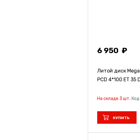
Replica
Replica Td
Replica Td Special
Series
6 950
Replicayst
Steger
Литой диск Meg
PCD 4*100 ET 35 D
Topu
Trebl
На складе 3 шт.
Код
Vissol
КУПИТЬ
X-Race
Yokatta