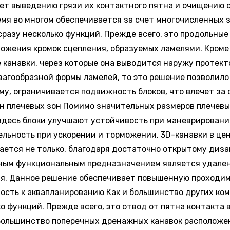
ет выведению грязи их контактного пятна и очищению о
мя во многом обеспечивается за счет многочисленных з
разу несколько функций. Прежде всего, это продольны
ложения кромок сцепления, образуемых ламелями. Кроме
 канавки, через которые она выводится наружу протек
загообразной формы ламелей, то это решение позволил
у, ограничивается подвижность блоков, что влечет за 
йн плечевых зон Помимо значительных размеров плечев
десь блоки улучшают устойчивость при маневрировании
льность при ускорении и торможении. 3D-канавки в це
ается не только, благодаря достаточно открытому диза
вным функциональным предназначением является удален
я. Данное решение обеспечивает повышенную проходим
ость к аквапланированию Как и большинство других ком
 функций. Прежде всего, это отвод от пятна контакта
Большинство поперечных дренажных канавок расположе