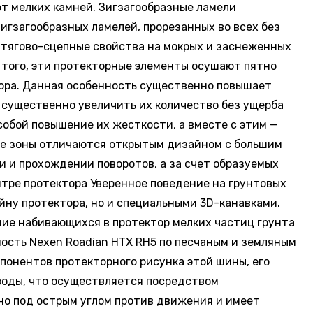
т мелких камней. Зигзагообразные ламели
игзагообразных ламелей, прорезанных во всех без
е тягово-сцепные свойства на мокрых и заснеженных
 того, эти протекторные элементы осушают пятно
тора. Данная особенность существенно повышает
о существенно увеличить их количество без ущерба
собой повышение их жесткости, а вместе с этим —
ые зоны отличаются открытым дизайном с большим
 и прохождении поворотов, а за счет образуемых
нтре протектора Уверенное поведение на грунтовых
йну протектора, но и специальными 3D-канавками.
ие набивающихся в протектор мелких частиц грунта
ость Nexen Roadian HTX RH5 по песчаным и земляным
понентов протекторного рисунка этой шины, его
 воды, что осуществляется посредством
но под острым углом против движения и имеет