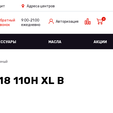
дит
Адреса центров
0
Обратный
9:00-21:00
Авторизация
вонок
ежедневно
ЕССУАРЫ
МАСЛА
АКЦИИ
чный
8 110H XL
В