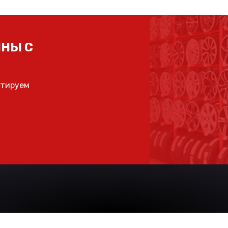
НЫ С
ьтируем