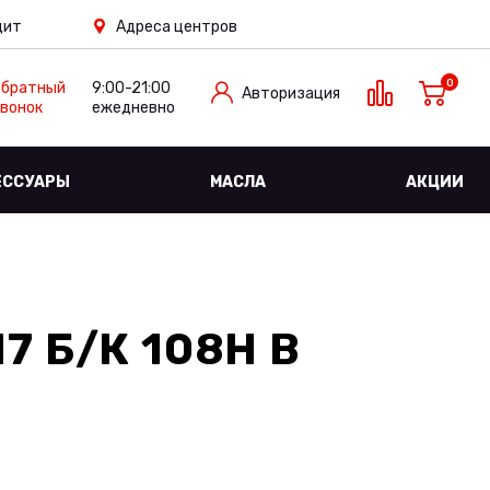
дит
Адреса центров
0
Обратный
9:00-21:00
Авторизация
вонок
ежедневно
ЕССУАРЫ
МАСЛА
АКЦИИ
7 Б/К 108H
В