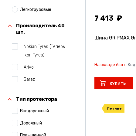
Легкогрузовые
7 413
Производитель 40
шт.
Шина GRIPMAX Gri
Nokian Tyres (Теперь
Ikon Tyres)
На складе 6 шт.
Код
Arivo
Barez
КУПИТЬ
Belshina
Тип протектора
Bridgestone
Летние
Внедорожный
Centara
Дорожный
Comforser
Повышенной