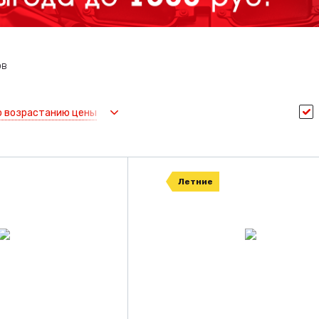
ов
о возрастанию цены
Летние