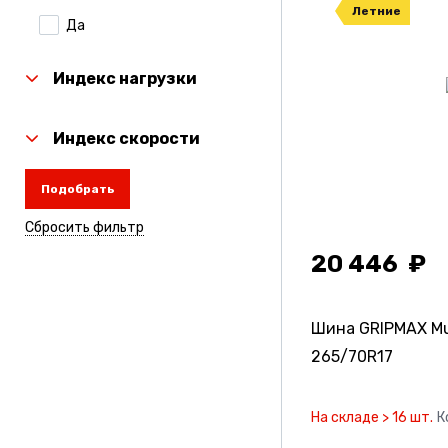
Летние
Да
Laufenn
Linglong
Индекс нагрузки
Michelin
Индекс скорости
Nexen
Подобрать
Nitto
Сбросить фильтр
Rauffan
20 446
Roadcruza
Sailun
Шина GRIPMAX Mu
Torero
265/70R17
Toyo
На складе > 16 шт.
К
Tunga