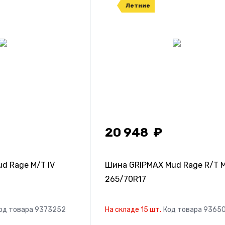
Летние
20 948
d Rage M/T IV
Шина GRIPMAX Mud Rage R/T 
265/70R17
од товара 9373252
На складе 15 шт.
Код товара 9365