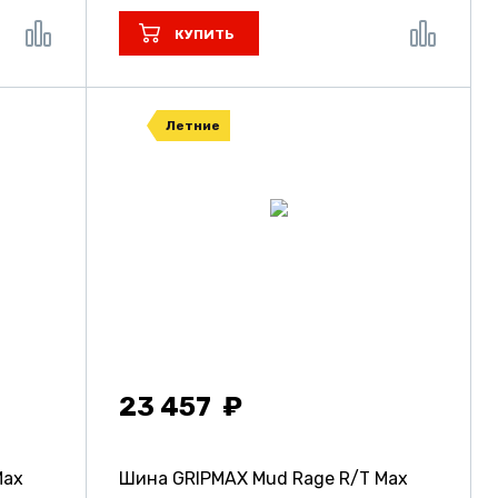
КУПИТЬ
Летние
23 457
Max
Шина GRIPMAX Mud Rage R/T Max