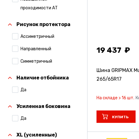
Compasal
проходимости АТ
Continental
Рисунок протектора
Contyre
Ассиметричный
Cordiant
19 437
Направленный
Formula
Симметричный
Formula Pirelli
Шина GRIPMAX Mud
Наличие отбойника
265/65R17
Gislaved
Да
Gripmax
На складе > 16 шт.
К
Hankook
Усиленная боковина
Ikon Tyres (Ранее
КУПИТЬ
Да
Nokian Tyres)
XL (усиленные)
Kumho