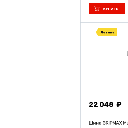
Unistar
КУПИТЬ
Viatti
Vinmax
Летние
Vitour
Vitourneo
Volcato
Wanmao
Yokohama
Барнаул
22 048
Кама
Кшз
Шина GRIPMAX Mu