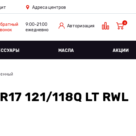
дит
Адреса центров
0
Обратный
9:00-21:00
Авторизация
вонок
ежедневно
ЕССУАРЫ
МАСЛА
АКЦИИ
ленный
R17 121/118Q LT RWL