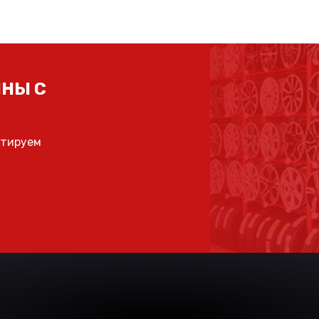
НЫ С
ьтируем