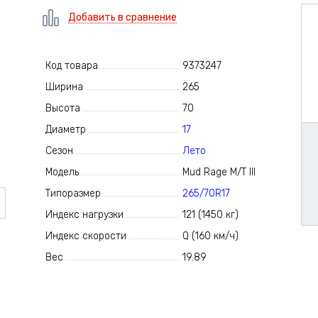
Добавить в сравнение
Код товара
9373247
Ширина
265
Высота
70
Диаметр
17
Сезон
Лето
Модель
Mud Rage M/T III
Типоразмер
265/70R17
Индекс нагрузки
121 (1450 кг)
Индекс скорости
Q (160 км/ч)
Вес
19.89