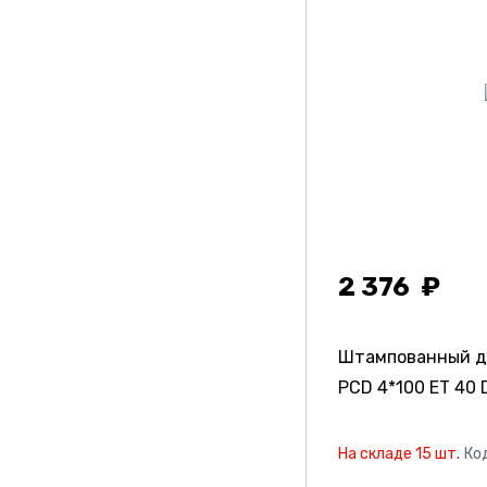
Yst
Кик
Кикреплика
Китай
Скад
Скадpremiumseries
Скадреплика
2 376
Штампованный д
PCD 4*100 ET 40 D
На складе 15 шт.
Ко