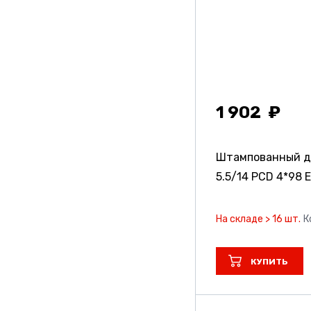
Replica
Replica Td
Replica Td Special
Series
1 902
Replicayst
Steger
Штампованный ди
5.5/14 PCD 4*98 E
Topu
Trebl
На складе > 16 шт.
К
Vissol
КУПИТЬ
X-Race
Yokatta