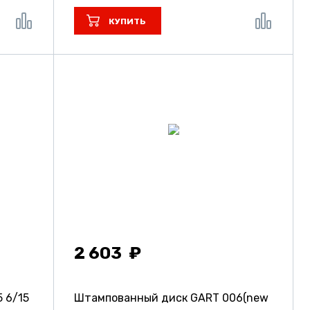
КУПИТЬ
2 603
5
6/15
Штампованный диск GART 006(new