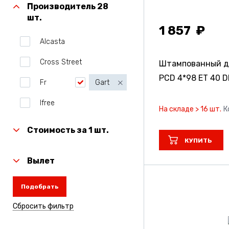
Производитель 28
шт.
1 857
Alcasta
Cross Street
Штампованный д
PCD 4*98 ET 40 D
Fr
Gart
Ifree
На складе > 16 шт.
К
Ifreeoriginal
Стоимость за 1 шт.
КУПИТЬ
Legeartis
Вылет
Megami
Nz
Подобрать
Nz_Россия
Сбросить фильтр
Rapid