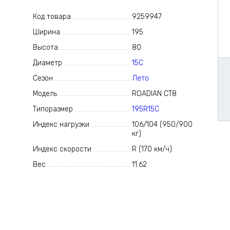
Код товара
9259947
Ширина
195
Высота
80
Диаметр
15C
Сезон
Лето
Модель
ROADIAN CT8
Типоразмер
195R15C
Индекс нагрузки
106/104 (950/900
кг)
Индекс скорости
R (170 км/ч)
Вес
11.62