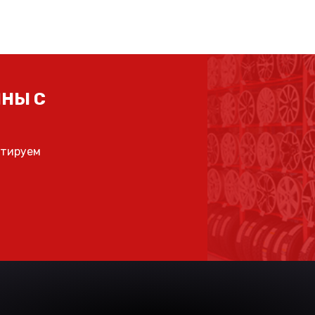
НЫ С
ьтируем