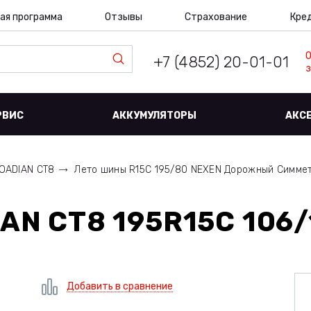
ая программа
Отзывы
Страхование
Кре
+7 (4852) 20-01-01
з
РВИС
АККУМУЛЯТОРЫ
АКС
OADIAN CT8
Лето шины R15C 195/80 NEXEN Дорожный Симме
AN CT8 195R15C 106
Добавить в сравнение