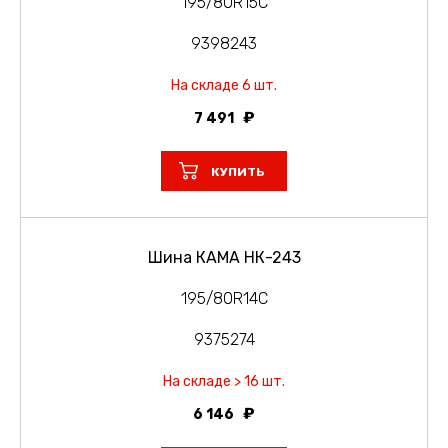
195/80R15C
9398243
На складе 6 шт.
7 491
КУПИТЬ
Шина КАМА НК-243
195/80R14C
9375274
На складе > 16 шт.
6 146