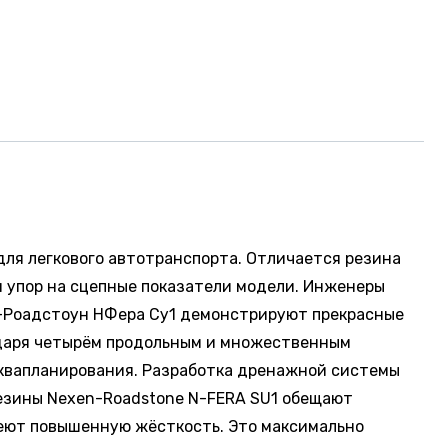
для легкового автотранспорта. Отличается резина
 упор на сцепные показатели модели. Инженеры
н-Роадстоун НФера Су1 демонстрируют прекрасные
одаря четырём продольным и множественным
аквапланирования. Разработка дренажной системы
резины Nexen-Roadstone N-FERA SU1 обещают
меют повышенную жёсткость. Это максимально