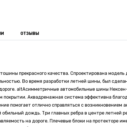
ИИ
ОТЗЫВЫ
втошины прекрасного качества. Спроектирована модель 
ностью. Во время разработки летней шины, был сделан
й дороге. altАсимметричные автомобильные шины Нексе
ном покрытии. Аквадренажная система эффективна благ
ение помогает отлично справляться с возникновением 
й обильный дождь. Три главных ребра в центре летней 
вляемость на дороге. Плечевые блоки на протекторе и