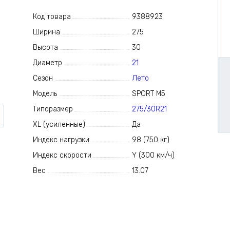
Код товара
9388923
Ширина
275
Высота
30
Диаметр
21
Сезон
Лето
Модель
SPORT M5
Типоразмер
275/30R21
XL (усиленные)
Да
Индекс нагрузки
98 (750 кг)
Индекс скорости
Y (300 км/ч)
Вес
13.07