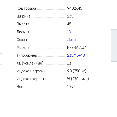
Код товара
9402645
Ширина
235
Высота
45
Диаметр
18
Сезон
Лето
Модель
NFERA AU7
Типоразмер
235/45R18
XL (усиленные)
Да
Индекс нагрузки
98 (750 кг)
Индекс скорости
W (270 км/ч)
Вес
10.94