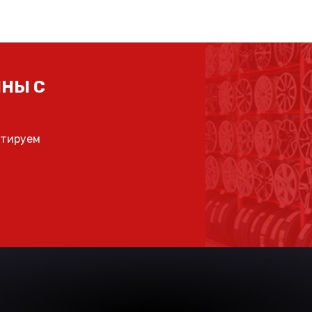
НЫ С
ьтируем