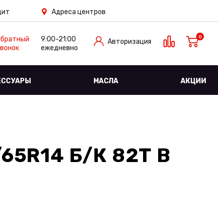
дит
Адреса центров
0
Обратный
9:00-21:00
Авторизация
вонок
ежедневно
ЕССУАРЫ
МАСЛА
АКЦИИ
/65R14 Б/К 82T
В