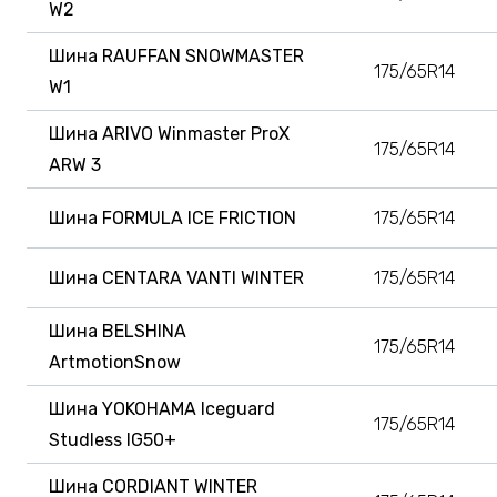
W2
Шина RAUFFAN SNOWMASTER
175/65R14
W1
Шина ARIVO Winmaster ProX
175/65R14
ARW 3
Шина FORMULA ICE FRICTION
175/65R14
Шина CENTARA VANTI WINTER
175/65R14
Шина BELSHINA
175/65R14
ArtmotionSnow
Шина YOKOHAMA Iceguard
175/65R14
Studless IG50+
Шина CORDIANT WINTER