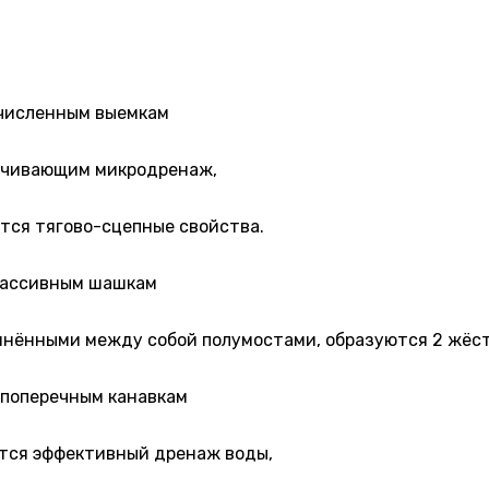
очисленным выемкам
печивающим микродренаж,
тся тягово-сцепные свойства.
 массивным шашкам
динёнными между собой полумостами, образуются 2 жёст
 поперечным канавкам
ется эффективный дренаж воды,