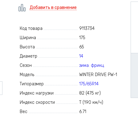
Добавить в сравнение
Код товара
9113734
Ширина
175
Высота
65
Диаметр
14
Сезон
зима: фрикц.
Модель
WINTER DRIVE PW-1
Типоразмер
175/65R14
Индекс нагрузки
82 (475 кг)
Индекс скорости
T (190 км/ч)
Вес
6.71