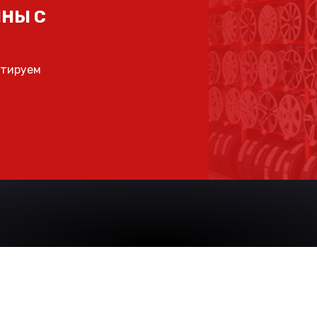
НЫ С
ьтируем