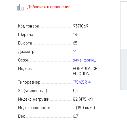
Добавить в сравнение
Код товара
9371069
Ширина
175
Высота
65
Диаметр
14
Сезон
зима: фрикц.
Модель
FORMULA ICE
FRICTION
Типоразмер
175/65R14
XL (усиленные)
Да
Индекс нагрузки
82 (475 кг)
Индекс скорости
T (190 км/ч)
Вес
6.71