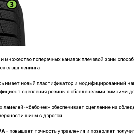
 и множество поперечных канавок плечевой зоны спосо
иск слэшпленинга
сь имеет новый пластификатор и модифицированный напо
ффициент сцепления резины с обледенелыми зимними до
х ламелей-«бабочек» обеспечивает сцепление на обледе
ерхности шины с дорогой.
РА
- повышает точность управления и позволяет получи