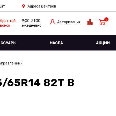
дит
Адреса центров
0
Обратный
9:00-21:00
Авторизация
вонок
ежедневно
ЕССУАРЫ
МАСЛА
АКЦИИ
аправленный
5/65R14 82T
В