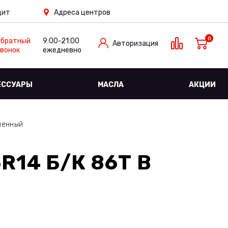
дит
Адреса центров
0
Обратный
9:00-21:00
Авторизация
вонок
ежедневно
ЕССУАРЫ
МАСЛА
АКЦИИ
ленный
R14 Б/К 86T
В