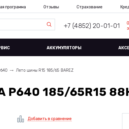
ая программа
Отзывы
Страхование
Кре
+7 (4852) 20-01-01
з
РВИС
АККУМУЛЯТОРЫ
АКС
P640
Лето шины R15 185/65 BAREZ
A P640 185/65R15 88
Добавить в сравнение