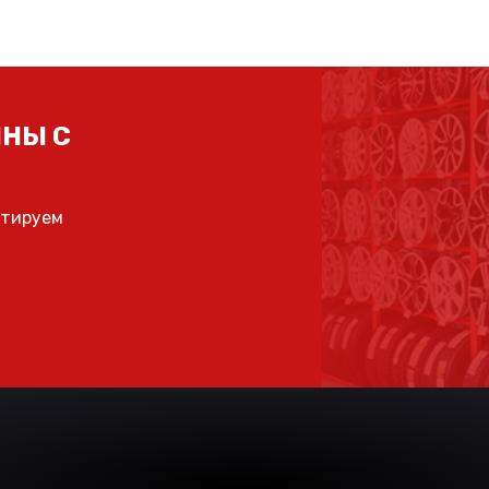
НЫ С
ьтируем