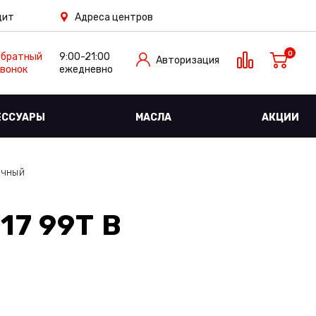
дит
Адреса центров
0
Обратный
9:00-21:00
Авторизация
вонок
ежедневно
ЕССУАРЫ
МАСЛА
АКЦИИ
ичный
17 99T
В