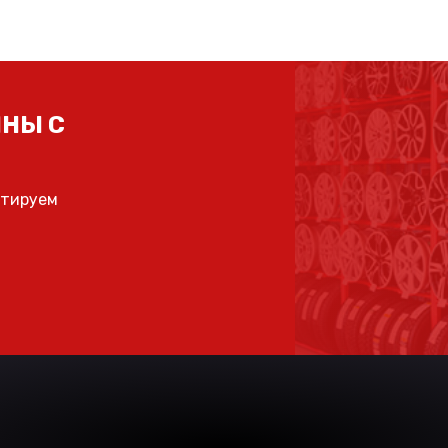
НЫ С
ьтируем