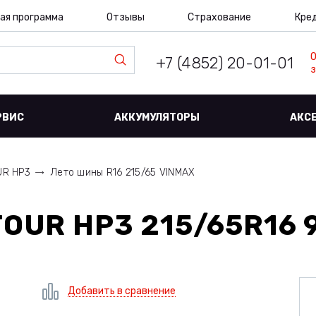
ая программа
Отзывы
Страхование
Кре
+7 (4852) 20-01-01
з
РВИС
АККУМУЛЯТОРЫ
АКС
UR HP3
Лето шины R16 215/65 VINMAX
OUR HP3 215/65R16 
Добавить в сравнение