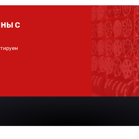
НЫ С
ьтируем