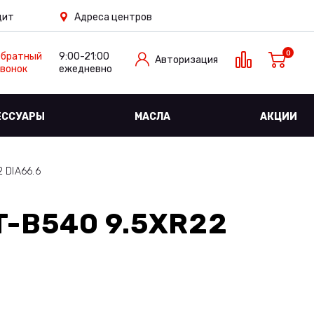
дит
Адреса центров
0
Обратный
9:00-21:00
Авторизация
вонок
ежедневно
ЕССУАРЫ
МАСЛА
АКЦИИ
 DIA66.6
-B540 9.5XR22