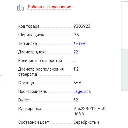
Добавить в сравнение
Код товара
9303923
Ширина диска
9.5
Тип диска
Литые
Диаметр диска
22
Количество отверстий
5
Диаметр расположения
112
отверстий
Ступица
66.6
Производитель
LegeArtis
Вылет
32
Маркировка
9.5x22/5x112 ET32
D66.6
Составной цвет
Серебристый