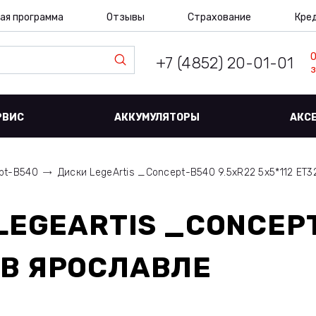
ая программа
Отзывы
Страхование
Кре
+7 (4852) 20-01-01
з
РВИС
АККУМУЛЯТОРЫ
АКС
pt-B540
Диски LegeArtis _Concept-B540 9.5xR22 5x5*112 ET32
LEGEARTIS _CONCEPT
В ЯРОСЛАВЛЕ