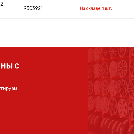
12
9303921
На складе 4 шт.
НЫ С
ьтируем