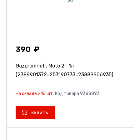
390
Gazpromneft Moto 2T 1л
(2389901372=253190733=23889906935)
На складе > 16 шт.
Код товара 9388893
КУПИТЬ