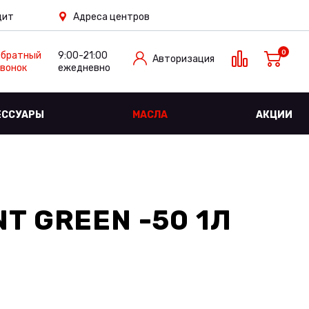
дит
Адреса центров
0
Обратный
9:00-21:00
Авторизация
вонок
ежедневно
ЕССУАРЫ
МАСЛА
АКЦИИ
T GREEN -50 1Л