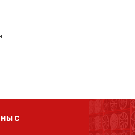
и
НЫ С