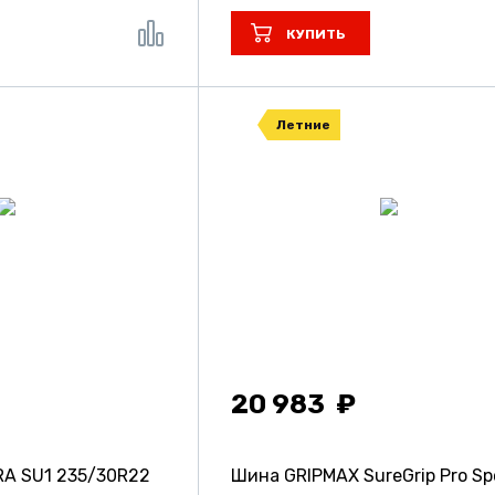
КУПИТЬ
Летние
20 983
RA SU1
235/30R22
Шина GRIPMAX SureGrip Pro Sp