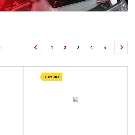
е
1
2
3
4
5
Летние