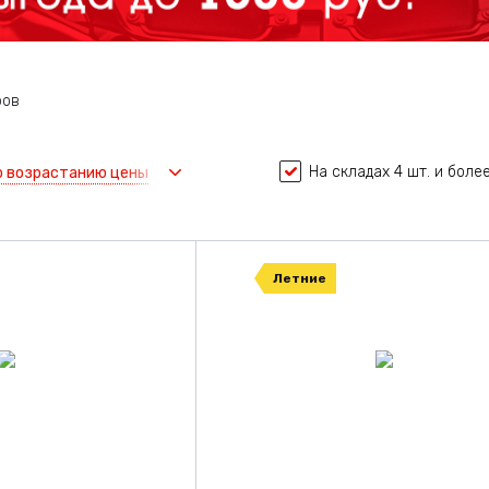
ров
На складах 4 шт. и боле
о возрастанию цены
Летние