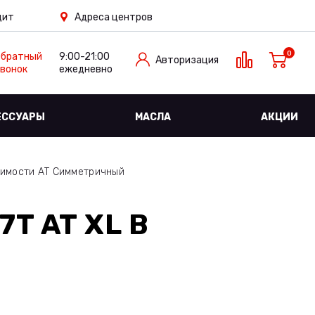
дит
Адреса центров
0
Обратный
9:00-21:00
Авторизация
вонок
ежедневно
ЕССУАРЫ
МАСЛА
АКЦИИ
имости АТ Симметричный
7T AT XL
В