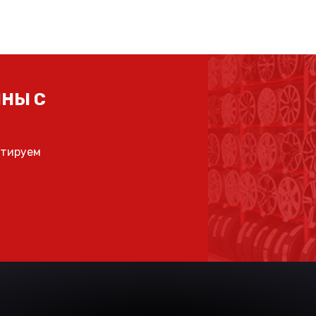
НЫ С
ьтируем