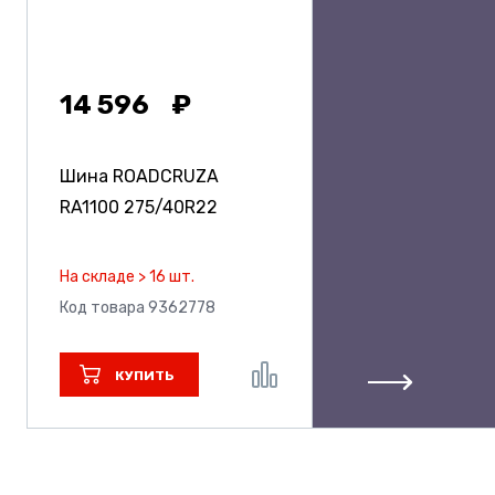
14 596
Шина ROADCRUZA
RA1100
275/40R22
На складе > 16 шт.
Код товара 9362778
КУПИТЬ