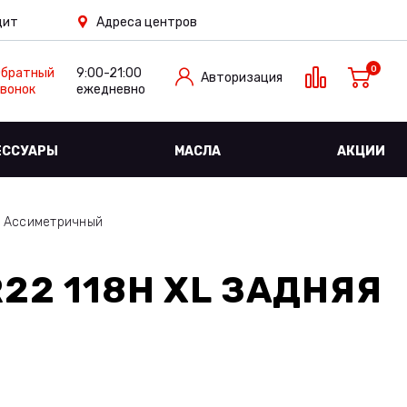
дит
Адреса центров
0
Обратный
9:00-21:00
Авторизация
вонок
ежедневно
ЕССУАРЫ
МАСЛА
АКЦИИ
й Ассиметричный
R22 118H XL ЗАДНЯЯ