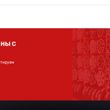
НЫ С
ьтируем