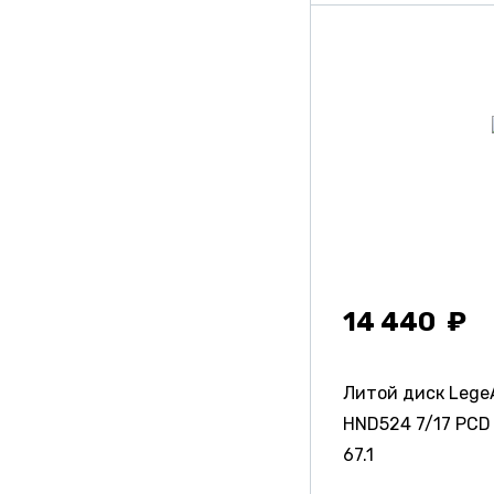
14 440
Литой диск LegeA
HND524
7/17 PCD 
67.1