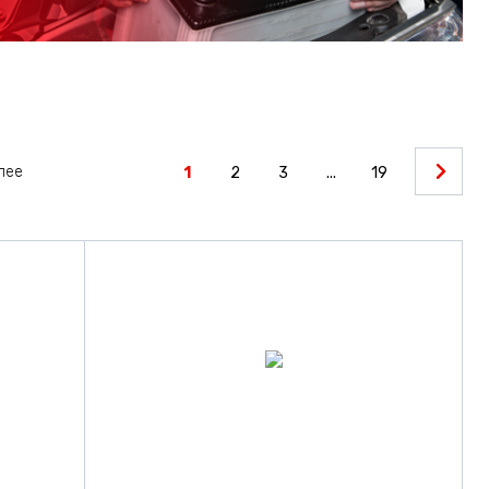
олее
1
2
3
...
19