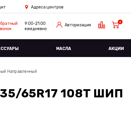
дит
Адреса центров
0
Обратный
9:00-21:00
Авторизация
вонок
ежедневно
ЕССУАРЫ
МАСЛА
АКЦИИ
ный Направленный
35/65R17 108T ШИП