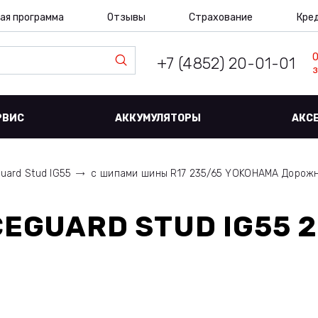
ая программа
Отзывы
Страхование
Кре
+7 (4852) 20-01-01
з
РВИС
АККУМУЛЯТОРЫ
АКС
guard Stud IG55
с шипами шины R17 235/65 YOKOHAMA Дорож
EGUARD STUD IG55 2