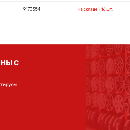
9173354
На складе > 16 шт.
НЫ С
ьтируем