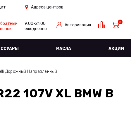
дит
Адреса центров
0
Обратный
9:00-21:00
Авторизация
вонок
ежедневно
ЕССУАРЫ
МАСЛА
АКЦИИ
elli Дорожный Направленный
R22 107V XL BMW
В