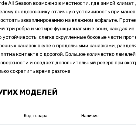
Verde All Season возможно в местности, где зимой клима
елому внедорожнику отличную устойчивость при маневр
остоять акваплнированию на влажном асфальте. Проте
 три ребра и четыре функциональные зоны, каждая из 
ю устойчивость, слегка округленные боковые части про
речных канавок вкупе с продольными канавками, разде
ятна контакта с дорогой. Большое количество ламелей на
оверхности и создает дополнительный резерв при экст
ько сократить время разгона.
УГИХ МОДЕЛЕЙ
Код товара
Наличие