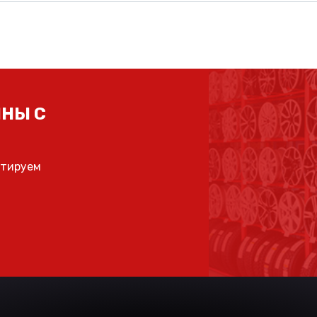
НЫ С
ьтируем