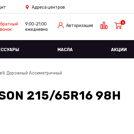
дит
Адреса центров
0
Обратный
9:00-21:00
Авторизация
вонок
ежедневно
ЕССУАРЫ
МАСЛА
АКЦИИ
relli Дорожный Ассиметричный
SON 215/65R16 98H