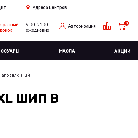
дит
Адреса центров
0
Обратный
9:00-21:00
Авторизация
вонок
ежедневно
ЕССУАРЫ
МАСЛА
АКЦИИ
 Направленный
 XL ШИП
В