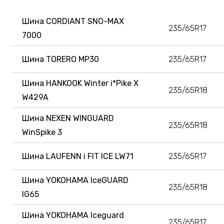
Шина CORDIANT SNO-MAX
235/65R17
7000
Шина TORERO MP30
235/65R17
Шина HANKOOK Winter i*Pike X
235/65R18
W429A
Шина NEXEN WINGUARD
235/65R18
WinSpike 3
Шина LAUFENN i FIT ICE LW71
235/65R17
Шина YOKOHAMA IceGUARD
235/65R18
IG65
Шина YOKOHAMA Iceguard
235/65R17