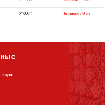
9173354
На складе > 16 шт.
НЫ С
ьтируем