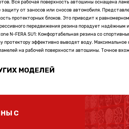
отов. Вся рабочая поверхность автошины оснащена ламе
 защиту от заносов или сносов автомобиля. Представл
ость протекторных блоков. Это приводит к равномерном
агрессивного передвижения резина порадует надёжным 
one N-FERA SU1: Комфортабельная резина со спортивн
му протектору эффективно выводят воду. Максимальное
амелей на рабочей поверхности автошины. Точное вхож
УГИХ МОДЕЛЕЙ
НЫ С