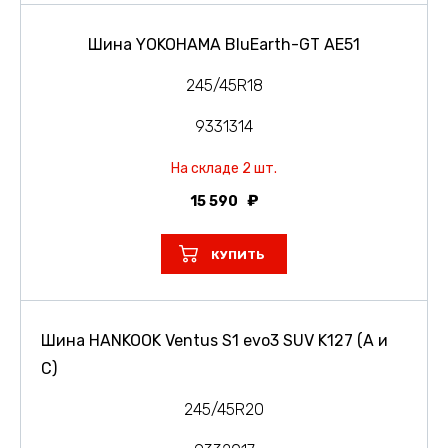
Шина YOKOHAMA BluEarth-GT AE51
245/45R18
9331314
На складе 2 шт.
15 590
КУПИТЬ
Шина HANKOOK Ventus S1 evo3 SUV K127 (A и
C)
245/45R20