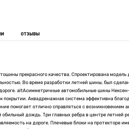
ИИ
ОТЗЫВЫ
втошины прекрасного качества. Спроектирована модель 
ностью. Во время разработки летней шины, был сделан
й дороге. altАсимметричные автомобильные шины Нексе
ном покрытии. Аквадренажная система эффективна благ
ение помогает отлично справляться с возникновением 
й обильный дождь. Три главных ребра в центре летней 
вляемость на дороге. Плечевые блоки на протекторе и