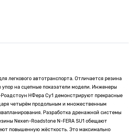
для легкового автотранспорта. Отличается резина
 упор на сцепные показатели модели. Инженеры
н-Роадстоун НФера Су1 демонстрируют прекрасные
одаря четырём продольным и множественным
аквапланирования. Разработка дренажной системы
резины Nexen-Roadstone N-FERA SU1 обещают
меют повышенную жёсткость. Это максимально