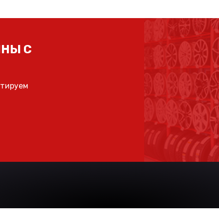
НЫ С
ьтируем