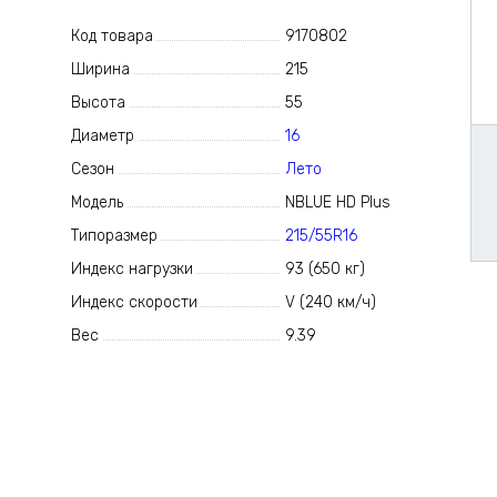
Код товара
9170802
Ширина
215
Высота
55
Диаметр
16
Сезон
Лето
Модель
NBLUE HD Plus
Типоразмер
215/55R16
Индекс нагрузки
93 (650 кг)
Индекс скорости
V (240 км/ч)
Вес
9.39