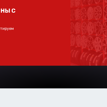
НЫ С
ьтируем