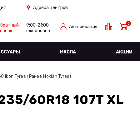
дит
Адреса центров
0
Обратный
9:00-21:00
Авторизация
вонок
ежедневно
ЕССУАРЫ
МАСЛА
АКЦИИ
 Ikon Tyres (Ранее Nokian Tyres)
235/60R18 107T XL