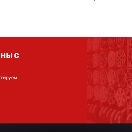
НЫ С
ьтируем