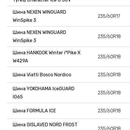
Шина NEXEN WINGUARD
235/60R17
WinSpike 3
Шина NEXEN WINGUARD
235/60R18
WinSpike 3
Шина HANKOOK Winter i*Pike X
235/60R18
W429A
Шина Viatti Bosco Nordico
235/60R18
Шина YOKOHAMA IceGUARD
235/60R18
IG65
Шина FORMULA ICE
235/60R18
Шина GISLAVED NORD FROST
235/60R18