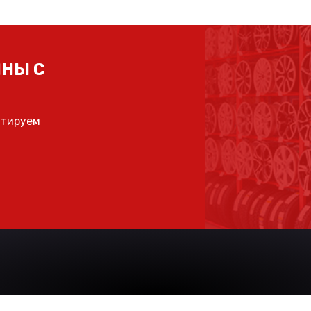
НЫ С
ьтируем