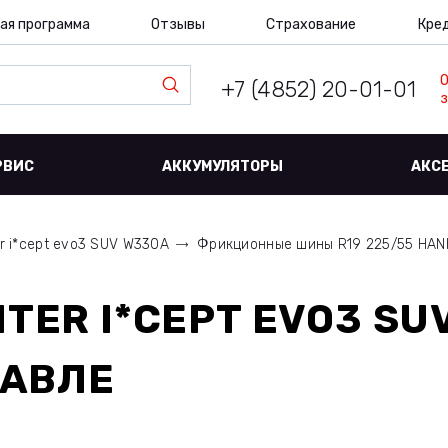
ая программа
Отзывы
Страхование
Кре
+7 (4852) 20-01-01
з
РВИС
АККУМУЛЯТОРЫ
АКС
r i*cept evo3 SUV W330A
Фрикционные шины R19 225/55 HA
TER I*CEPT EVO3 SU
ЛАВЛЕ