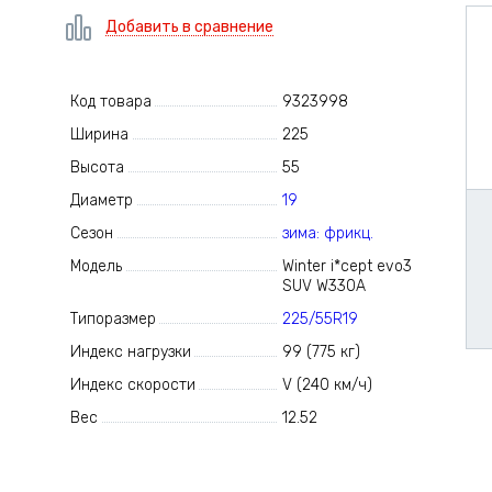
Добавить в сравнение
Код товара
9323998
Ширина
225
Высота
55
Диаметр
19
Сезон
зима: фрикц.
Модель
Winter i*cept evo3
SUV W330A
Типоразмер
225/55R19
Индекс нагрузки
99 (775 кг)
Индекс скорости
V (240 км/ч)
Вес
12.52