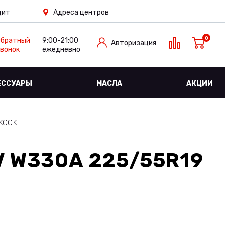
дит
Адреса центров
0
Обратный
9:00-21:00
Авторизация
вонок
ежедневно
ЕССУАРЫ
МАСЛА
АКЦИИ
NKOOK
V W330A 225/55R19