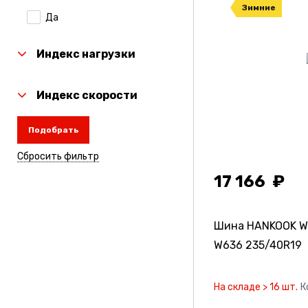
Зимние
Да
Laufenn
Linglong
Индекс нагрузки
Michelin
Индекс скорости
Nexen
Подобрать
Nitto
Сбросить фильтр
Rauffan
17 166
Roadcruza
Sailun
Шина HANKOOK Win
Torero
W636
235/40R19
Toyo
На складе > 16 шт.
К
Tunga