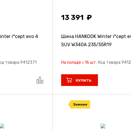
13 391
ter i*cept evo 4
Шина HANKOOK Winter i*cept e
SUV W340A
235/55R19
од товара 9412371
На складе > 16 шт.
Код товара 941
КУПИТЬ
Зимние