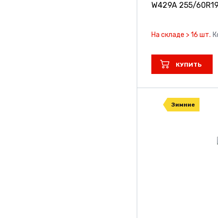
W429A
255/60R1
На складе > 16 шт.
К
КУПИТЬ
Зимние