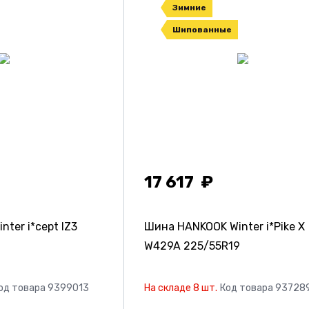
Зимние
Шипованные
17 617
ter i*cept IZ3
Шина HANKOOK Winter i*Pike X
W429A
225/55R19
од товара 9399013
На складе 8 шт.
Код товара 93728