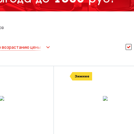
ов
о возрастанию цены
Зимние