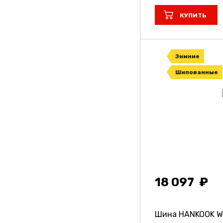
Unistar
КУПИТЬ
Viatti
Vinmax
Зимние
Vitour
Шипованные
Vitourneo
Volcato
Wanmao
Yokohama
Барнаул
18 097
Кама
Кшз
Шина HANKOOK Win