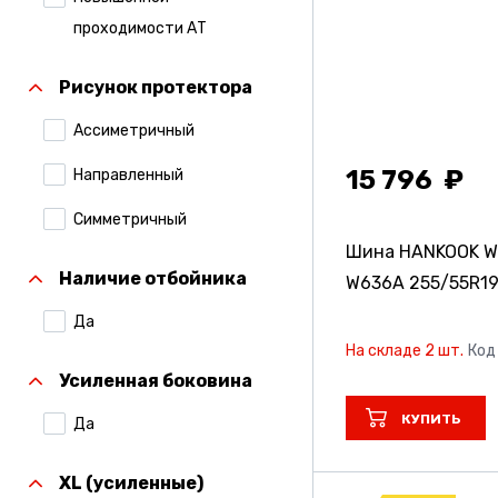
Compasal
проходимости АТ
Continental
Рисунок протектора
Contyre
Ассиметричный
Cordiant
15 796
Направленный
Formula
Симметричный
Formula Pirelli
Шина HANKOOK Win
Наличие отбойника
W636A
255/55R1
Gislaved
Да
Gripmax
На складе 2 шт.
Код
Hankook
Усиленная боковина
Ikon Tyres (Ранее
КУПИТЬ
Да
Nokian Tyres)
XL (усиленные)
Kumho