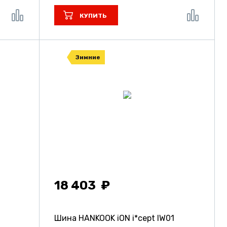
КУПИТЬ
Зимние
18 403
Шина HANKOOK iON i*cept IW01