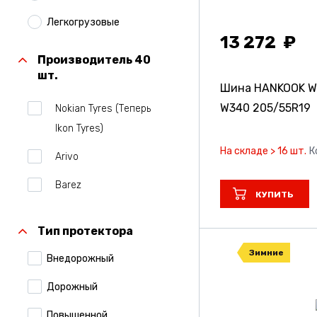
Легкогрузовые
13 272
Производитель 40
шт.
Шина HANKOOK Win
W340
205/55R19
Nokian Tyres (Теперь
Ikon Tyres)
На складе > 16 шт.
К
Arivo
Barez
КУПИТЬ
Belshina
Тип протектора
Bridgestone
Зимние
Внедорожный
Centara
Дорожный
Comforser
Повышенной