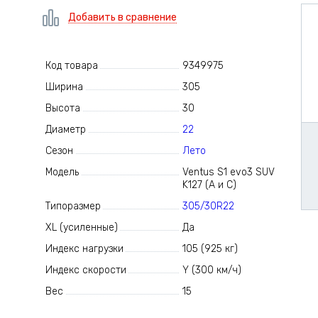
Добавить в сравнение
Код товара
9349975
Ширина
305
Высота
30
Диаметр
22
Сезон
Лето
Модель
Ventus S1 evo3 SUV
K127 (A и C)
Типоразмер
305/30R22
XL (усиленные)
Да
Индекс нагрузки
105 (925 кг)
Индекс скорости
Y (300 км/ч)
Вес
15