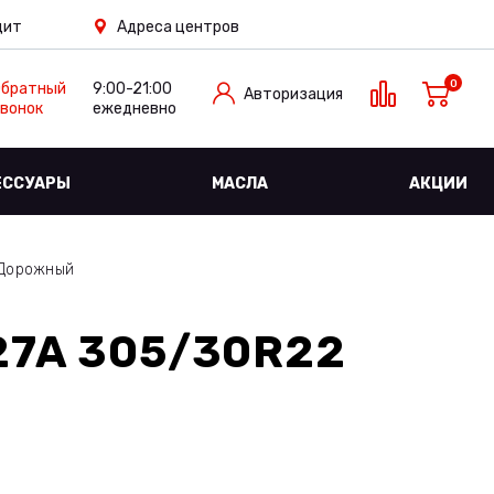
дит
Адреса центров
0
Обратный
9:00-21:00
Авторизация
вонок
ежедневно
ЕССУАРЫ
МАСЛА
АКЦИИ
 Дорожный
27A 305/30R22