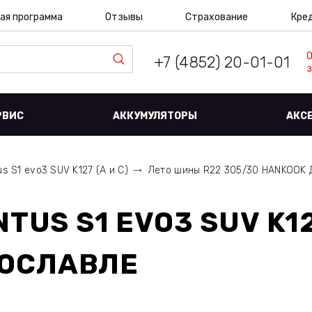
ая программа
Отзывы
Страхование
Кре
+7 (4852) 20-01-01
з
РВИС
АККУМУЛЯТОРЫ
АКС
us S1 evo3 SUV K127 (A и C)
Лето шины R22 305/30 HANKOOK
TUS S1 EVO3 SUV K1
РОСЛАВЛЕ