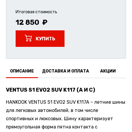
Итоговая стоимость
12 850
КУПИТЬ
ОПИСАНИЕ
ДОСТАВКА И ОПЛАТА
АКЦИИ
О
VENTUS S1 EVO2 SUV K117 (A И C)
HANKOOK VENTUS S1 EVO2 SUV K117A – летние шины
для легковых автомобилей, в том числе
спортивных и люксовых. Шину характеризует
прямоугольная форма пятна контакта с