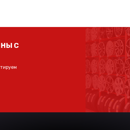
НЫ С
ьтируем