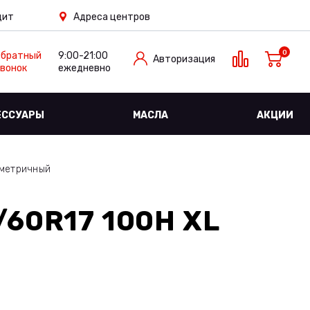
дит
Адреса центров
0
Обратный
9:00-21:00
Авторизация
вонок
ежедневно
ЕССУАРЫ
МАСЛА
АКЦИИ
иметричный
/60R17 100H XL