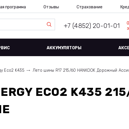
ая программа
Отзывы
Страхование
Кре
+7 (4852) 20-01-01
з
РВИС
АККУМУЛЯТОРЫ
АКС
gy Eco2 K435
Лето шины R17 215/60 HANKOOK Дорожный Асс
ERGY ECO2 K435 215
ЛЕ