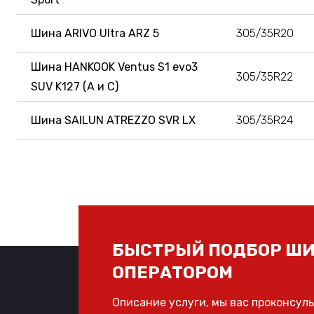
Шина ARIVO Ultra ARZ 5
305/35R20
Шина HANKOOK Ventus S1 evo3
305/35R22
SUV K127 (A и C)
Шина SAILUN ATREZZO SVR LX
305/35R24
БЫСТРЫЙ ПОДБОР ШИ
ОПЕРАТОРОМ
Описание услуги, мы вас проконсул