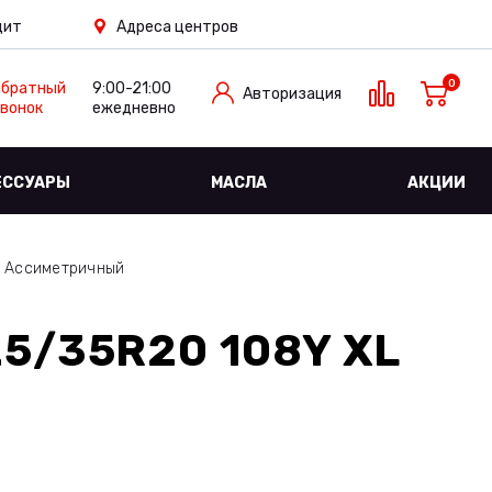
дит
Адреса центров
0
Обратный
9:00-21:00
Авторизация
вонок
ежедневно
ЕССУАРЫ
МАСЛА
АКЦИИ
й Ассиметричный
5/35R20 108Y XL