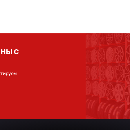
НЫ С
ьтируем