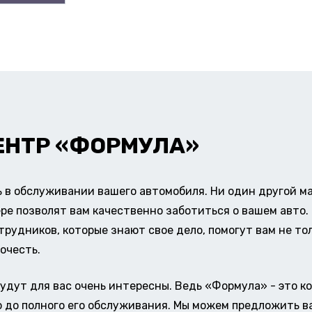
ЕНТР «ФОРМУЛА»
в обслуживании вашего автомобиля. Ни один другой ма
ере позволят вам качественно заботиться о вашем авт
удников, которые знают свое дело, помогут вам не тол
очесть.
удут для вас очень интересны. Ведь «Формула» - это к
о до полного его обслуживания. Мы можем предложить в