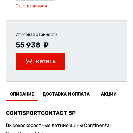
3 шт. в наличии
Итоговая стоимость
55 938
КУПИТЬ
ОПИСАНИЕ
ДОСТАВКА И ОПЛАТА
АКЦИИ
О
CONTISPORTCONTACT 5P
Высокоскоростные летние шины Continental