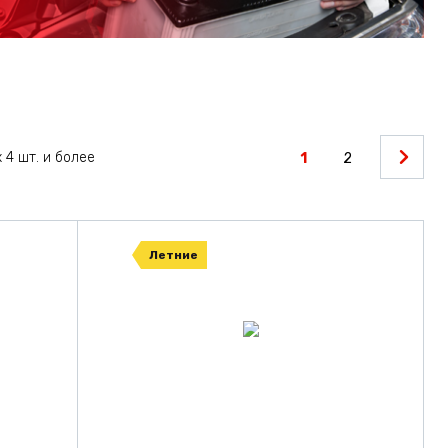
 4 шт. и более
1
2
Летние