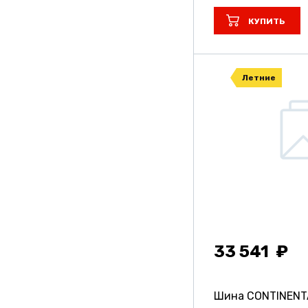
Unistar
КУПИТЬ
Viatti
Vinmax
Летние
Vitour
Vitourneo
Volcato
Wanmao
Yokohama
Барнаул
33 541
Кама
Кшз
Шина CONTINENTA