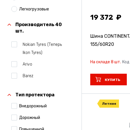
Легкогрузовые
19 372
Производитель 40
шт.
Шина CONTINENTA
155/60R20
Nokian Tyres (Теперь
Ikon Tyres)
На складе 8 шт.
Код
Arivo
Barez
КУПИТЬ
Belshina
Тип протектора
Bridgestone
Летние
Внедорожный
Centara
Дорожный
Comforser
Повышенной