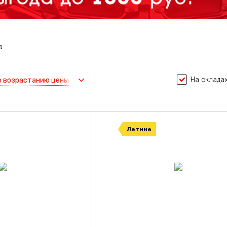
а
На складах
о возрастанию цены
Летние