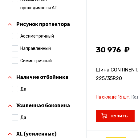
Compasal
проходимости АТ
Continental
Рисунок протектора
Contyre
Ассиметричный
Cordiant
30 976
Направленный
Formula
Симметричный
Formula Pirelli
Шина CONTINENTA
Наличие отбойника
225/35R20
Gislaved
Да
Gripmax
На складе 16 шт.
Ко
Hankook
Усиленная боковина
Ikon Tyres (Ранее
КУПИТЬ
Да
Nokian Tyres)
XL (усиленные)
Kumho