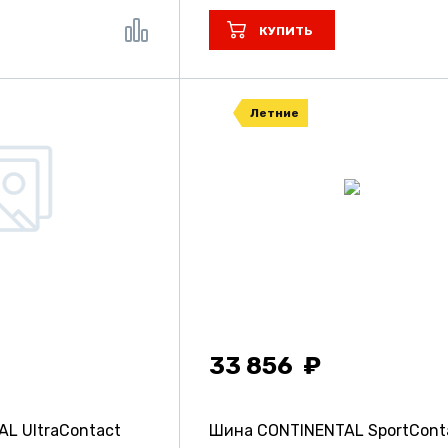
КУПИТЬ
Летние
33 856
L UltraContact
Шина CONTINENTAL SportCont