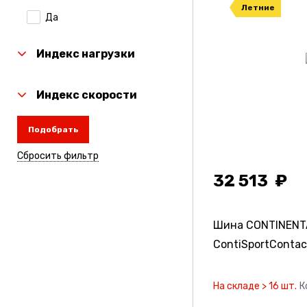
Летние
Да
Laufenn
Linglong
Индекс нагрузки
Michelin
Индекс скорости
Nexen
Подобрать
Nitto
Сбросить фильтр
Rauffan
32 513
Roadcruza
Sailun
Шина CONTINENT
Torero
ContiSportContac
Toyo
На складе > 16 шт.
К
Tunga