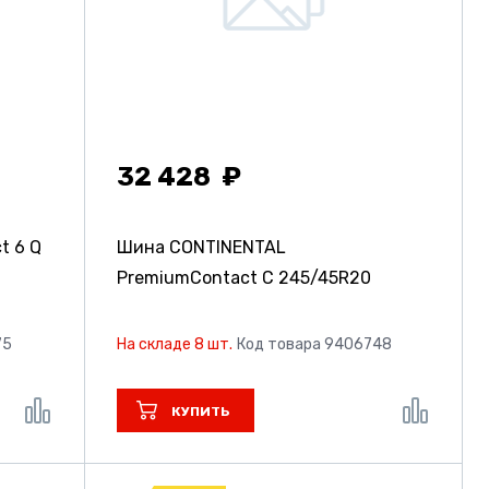
32 428
t 6 Q
Шина CONTINENTAL
PremiumContact C
245/45R20
75
На складе 8 шт.
Код товара 9406748
КУПИТЬ