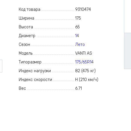
Код товара
9310474
Ширина
175
Высота
65
Диаметр
14
Сезон
Лето
Модель
VANTI AS
Типоразмер
175/65R14
Индекс нагрузки
82 (475 кг)
Индекс скорости
H (210 км/ч)
Вес
6.71