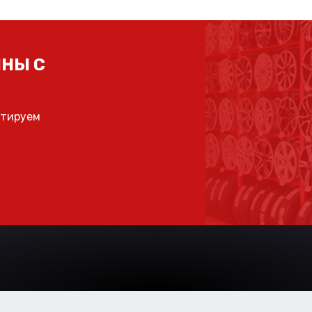
НЫ С
ьтируем